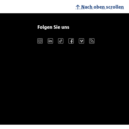
Nach oben scrollen
Folgen Sie uns
Instagram
LinkedIn
TikTok
Facebook
Vimeo
RSS