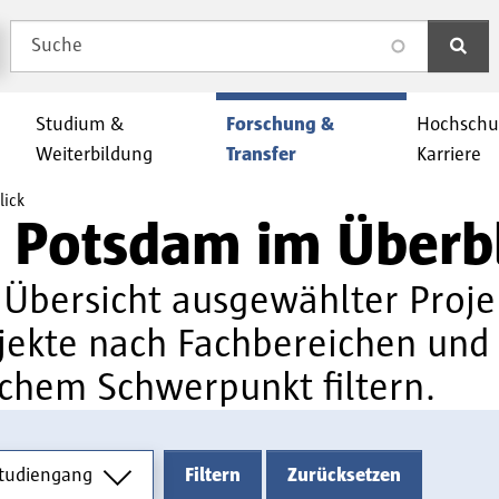
Suche
search
Studium &
Forschung &
Hochschu
Weiterbildung
Transfer
Karriere
lick
H Potsdam im Überb
e Übersicht ausgewählter Proj
ojekte nach Fachbereichen und
ichem Schwerpunkt filtern.
diengang
tudiengang
Filtern
Zurücksetzen