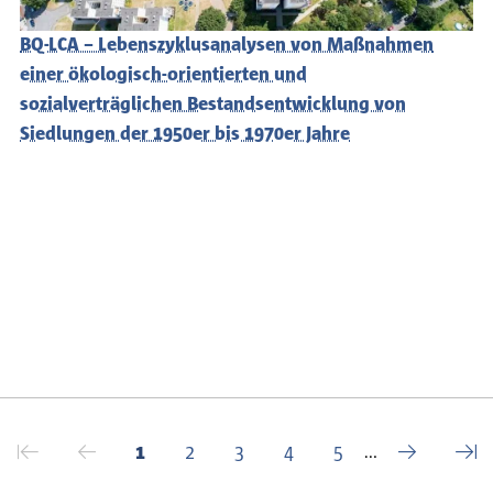
BQ-LCA – Lebenszyklusanalysen von Maßnahmen
einer ökologisch-orientierten und
sozialverträglichen Bestandsentwicklung von
Siedlungen der 1950er bis 1970er Jahre
⇤
←
→
⇥
Erste Seite
Vorherige Seite
Aktuelle Seite
Seite
Seite
Seite
Seite
Nächste Sei
Letz
1
2
3
4
5
…