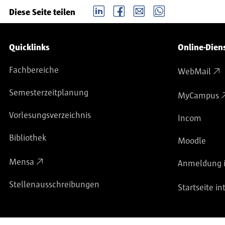
LinkedIn
Facebook
email
Whatsapp
Diese Seite teilen
Service-Navigation
Quicklinks
Online-Dien
Fachbereiche
WebMail
Semesterzeitplanung
MyCampus
Vorlesungsverzeichnis
Incom
Bibliothek
Moodle
Mensa
Anmeldung i
Stellenausschreibungen
Startseite in