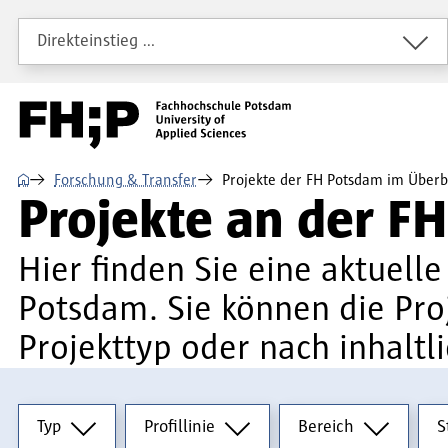
Direkt zum Inhalt
Direkt zur Hauptnavigation
Direkt zum Fußbereich
Direkteinstieg …
⌂
Forschung & Transfer
Projekte der FH Potsdam im Überb
Projekte an der F
Hier finden Sie eine aktuell
Potsdam. Sie können die Pr
Projekttyp oder nach inhaltl
Typ
Profillinie
Bereich
Stu
Typ
Profillinie
Bereich
S