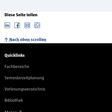
Diese Seite teilen
LinkedIn
Facebook
email
Whatsapp
Nach oben scrollen
Service-Navigation
Quicklinks
Fachbereiche
Semesterzeitplanung
Vorlesungsverzeichnis
Bibliothek