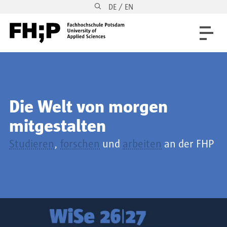
DE / EN
Direkt zum Inhalt
Direkt zur Hauptnavigation
Direkt zum Fußbereich
Die Welt von morgen
mitgestalten
Studieren
,
forschen
und
arbeiten
an der FHP