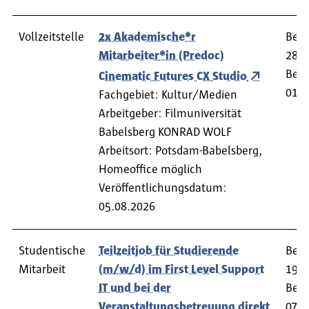
Vollzeitstelle
2x Akademische*r
Bewe
Mitarbeiter*in (Predoc)
28.0
Begi
Cinematic Futures CX Studio
01.1
Fachgebiet: Kultur/Medien
Arbeitgeber: Filmuniversität
Babelsberg KONRAD WOLF
Arbeitsort: Potsdam-Babelsberg,
Homeoffice möglich
Veröffentlichungsdatum:
05.08.2026
Studentische
Teilzeitjob für Studierende
Bewe
Mitarbeit
(m/w/d) im First Level Support
19.0
IT und bei der
Begi
Veranstaltungsbetreuung direkt
07.0