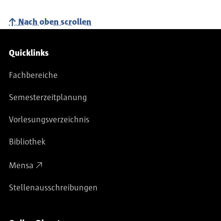
Nach oben scrollen
Service-Navigation
Quicklinks
Fachbereiche
Semesterzeitplanung
Vorlesungsverzeichnis
Bibliothek
Mensa
Stellenausschreibungen