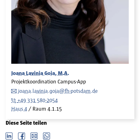
Ioana Lavinia Goia, M.A.
Projektkoordination Campus-App
ioana.lavinia.goia@fh-potsdam.de
+49 331 580-2054
Haus 4
Raum
4.1.15
Diese Seite teilen
LinkedIn
Facebook
email
Whatsapp