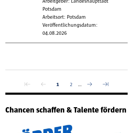
Arbeitgeber: Landeshaupttadt
Potsdam
Arbeitsort: Potsdam
Veröffentlichungsdatum:
04.08.2026
Seitennummerierung
⇤
←
→
⇥
Erste Seite
Vorherige Seite
Aktuelle Seite
Seite
Nächste Seite
Letzte Seite
1
2
…
Chancen schaffen & Talente fördern