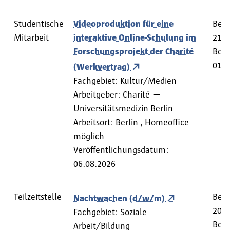
Studentische
Videoproduktion für eine
Bewe
Mitarbeit
interaktive Online-Schulung im
21.0
Forschungsprojekt der Charité
Begi
01.0
(Werkvertrag)
Fachgebiet: Kultur/Medien
Arbeitgeber: Charité —
Universitätsmedizin Berlin
Arbeitsort: Berlin , Homeoffice
möglich
Veröffentlichungsdatum:
06.08.2026
Teilzeitstelle
Bewe
Nachtwachen (d/w/m)
20.0
Fachgebiet: Soziale
Begi
Arbeit/Bildung