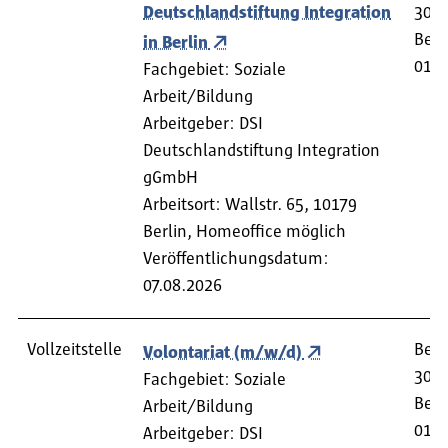
Deutschlandstiftung Integration
30.0
Begi
in Berlin
01.1
Fachgebiet: Soziale
Arbeit/Bildung
Arbeitgeber: DSI
Deutschlandstiftung Integration
gGmbH
Arbeitsort: Wallstr. 65, 10179
Berlin, Homeoffice möglich
Veröffentlichungsdatum:
07.08.2026
Vollzeitstelle
Bewe
Volontariat (m/w/d)
30.0
Fachgebiet: Soziale
Begi
Arbeit/Bildung
01.1
Arbeitgeber: DSI