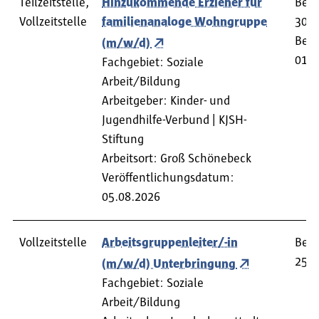
Teilzeitstelle,
Hinzukommende Erzieher für
Bewe
Vollzeitstelle
familienanaloge Wohngruppe
30.0
Begi
(m/w/d)
01.0
Fachgebiet: Soziale
Arbeit/Bildung
Arbeitgeber: Kinder- und
Jugendhilfe-Verbund | KJSH-
Stiftung
Arbeitsort: Groß Schönebeck
Veröffentlichungsdatum:
05.08.2026
Vollzeitstelle
Arbeitsgruppenleiter/-in
Bewe
25.0
(m/w/d) Unterbringung
Fachgebiet: Soziale
Arbeit/Bildung