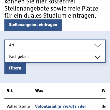
können Sie hier kostenfrei
Stellenangebote sowie freie Plätze
für ein duales Studium eintragen.
Stellenangebot eintragen
Art
Art
Fachgebiet
Fachgebiet
Filtern
Art
Was
Wan
Vollzeitstelle
Volontariat (m/w/d) in der
Bewe