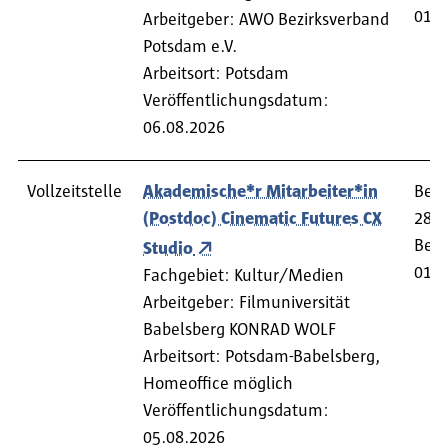
01.0
Arbeitgeber: AWO Bezirksverband
Potsdam e.V.
Arbeitsort: Potsdam
Veröffentlichungsdatum:
06.08.2026
Vollzeitstelle
Akademische*r Mitarbeiter*in
Bewe
(Postdoc) Cinematic Futures CX
28.0
Begi
Studio
01.1
Fachgebiet: Kultur/Medien
Arbeitgeber: Filmuniversität
Babelsberg KONRAD WOLF
Arbeitsort: Potsdam-Babelsberg,
Homeoffice möglich
Veröffentlichungsdatum:
05.08.2026