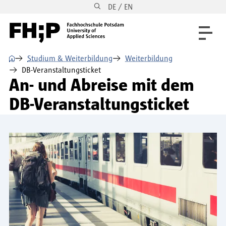
DE / EN
Direkt zum Inhalt
Direkt zur Hauptnavigation
Direkt zum Fußbereich
⌂
Studium & Weiterbildung
Weiterbildung
DB-Veranstaltungsticket
An- und Abreise mit dem
DB-Veranstaltungsticket