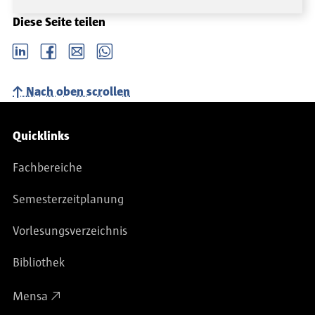
Diese Seite teilen
LinkedIn
Facebook
email
Whatsapp
Nach oben scrollen
Service-Navigation
Quicklinks
Fachbereiche
Semesterzeitplanung
Vorlesungsverzeichnis
Bibliothek
Mensa