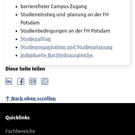
barrierefreier Campus-Zugang
Studieneinstieg und -planung an der FH
Potsdam
Studienbedingungen an der FH Potsdam
Studienalltag
Studienorganisation und Studienplanung
individuelle Nachteilsausgleiche
Diese Seite teilen
LinkedIn
Facebook
email
Whatsapp
Nach oben scrollen
Service-Navigation
Quicklinks
Fachbereiche