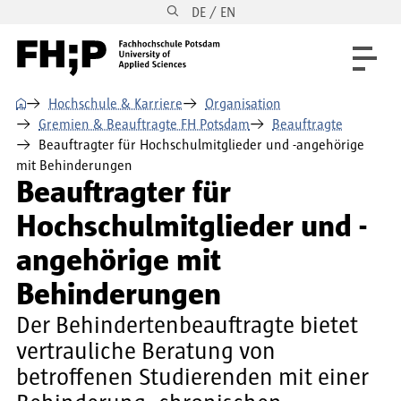
DE / EN
Direkt zum Inhalt
Direkt zur Hauptnavigation
Direkt zum Fußbereich
⌂
Hochschule & Karriere
Organisation
Gremien & Beauftragte FH Potsdam
Beauftragte
Beauftragter für Hochschulmitglieder und -angehörige
mit Behinderungen
Beauftragter für
Hochschulmitglieder und -
angehörige mit
Behinderungen
Der Behindertenbeauftragte bietet
vertrauliche Beratung von
betroffenen Studierenden mit einer