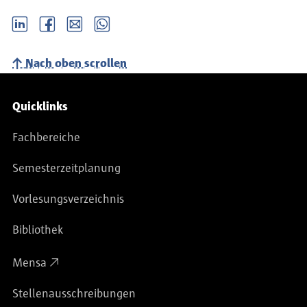
LinkedIn
Facebook
email
Whatsapp
Nach oben scrollen
Service-Navigation
Quicklinks
Fachbereiche
Semesterzeitplanung
Vorlesungsverzeichnis
Bibliothek
Mensa
Stellenausschreibungen