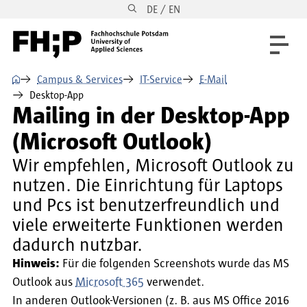
DE / EN
Direkt zum Inhalt
Direkt zur Hauptnavigation
Direkt zum Fußbereich
⌂
Campus & Services
IT-Service
E-Mail
Desktop-App
Mailing in der Desktop-App
(Microsoft Outlook)
Wir empfehlen, Microsoft Outlook zu
nutzen. Die Einrichtung für Laptops
und Pcs ist benutzerfreundlich und
viele erweiterte Funktionen werden
dadurch nutzbar.
Hinweis:
Für die folgenden Screenshots wurde das MS
Outlook aus
Microsoft 365
verwendet.
In anderen Outlook-Versionen (z. B. aus MS Office 2016