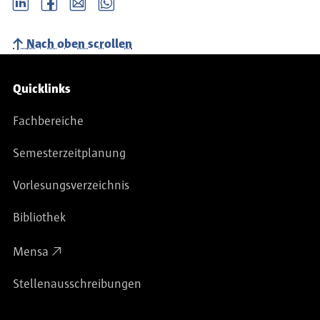
LinkedIn
Facebook
email
Whatsapp
Nach oben scrollen
Service-Navigation
Quicklinks
Fachbereiche
Semesterzeitplanung
Vorlesungsverzeichnis
Bibliothek
Mensa
Stellenausschreibungen