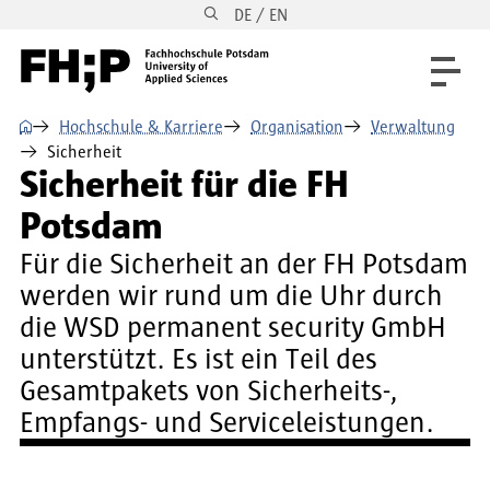
DE / EN
Direkt zum Inhalt
Direkt zur Hauptnavigation
Direkt zum Fußbereich
⌂
Hochschule & Karriere
Organisation
Verwaltung
Sicherheit
Sicherheit für die FH
Potsdam
Für die Sicherheit an der FH Potsdam
werden wir rund um die Uhr durch
die WSD permanent security GmbH
unterstützt. Es ist ein Teil des
Gesamtpakets von Sicherheits-,
Empfangs- und Serviceleistungen.