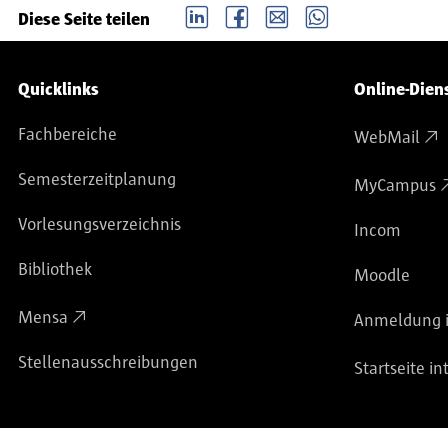
LinkedIn
Facebook
email
Whatsapp
Diese Seite teilen
Service-Navigation
Quicklinks
Online-Dien
Fachbereiche
WebMail
Semesterzeitplanung
MyCampus
Vorlesungsverzeichnis
Incom
Bibliothek
Moodle
Mensa
Anmeldung i
Stellenausschreibungen
Startseite in