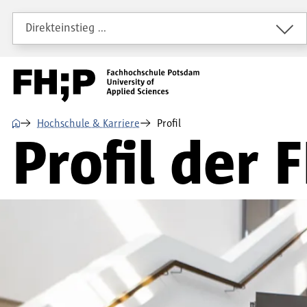
Direkt zum Inhalt
Direkt zur Hauptnavigation
Direkt zum Fußbereich
Direkteinstieg …
⌂
Hochschule & Karriere
Profil
Profil der