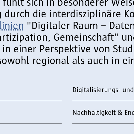
ühlt sich in besonderer Weise
g durch die interdisziplinäre K
linien
"Digitaler Raum – Daten
artizipation, Gemeinschaft" 
 in einer Perspektive von Stu
owohl regional als auch in ei
.
Digitalisierungs- un
Nachhaltigkeit & En