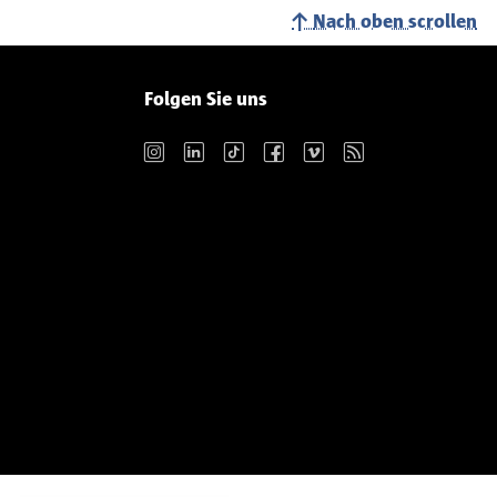
Nach oben scrollen
Folgen Sie uns
Instagram
LinkedIn
TikTok
Facebook
Vimeo
RSS