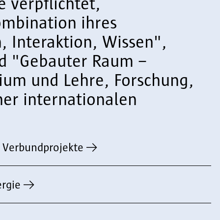
 verpflichtet,
ombination ihres
, Interaktion, Wissen",
und "Gebauter Raum –
dium und Lehre, Forschung,
ner internationalen
d Verbundprojekte
ergie