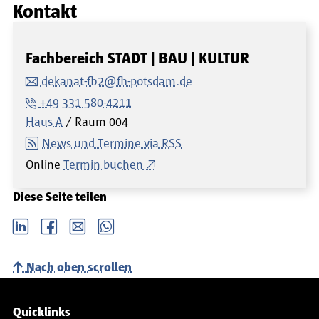
Kontakt
Fachbereich STADT | BAU | KULTUR
dekanat-fb2@fh-potsdam.de
+49 331 580-4211
Haus A
Raum
004
News und Termine via RSS
Online
Termin buchen
Diese Seite teilen
LinkedIn
Facebook
email
Whatsapp
Nach oben scrollen
Service-Navigation
Quicklinks