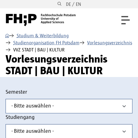
DE / EN
Direkt zum Inhalt
Direkt zur Hauptnavigation
Direkt zum Fußbereich
⌂
Studium & Weiterbildung
Studienorganisation FH Potsdam
Vorlesungsverzeichnis
VVZ STADT | BAU | KULTUR
Vorlesungsverzeichnis
STADT | BAU | KULTUR
Semester
Studiengang