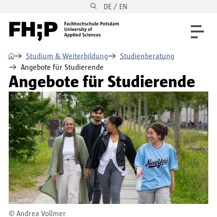
DE / EN
Direkt zum Inhalt
Direkt zur Hauptnavigation
Direkt zum Fußbereich
⌂
Studium & Weiterbildung
Studienberatung
Angebote für Studierende
Angebote für Studierende
©
Andrea Vollmer