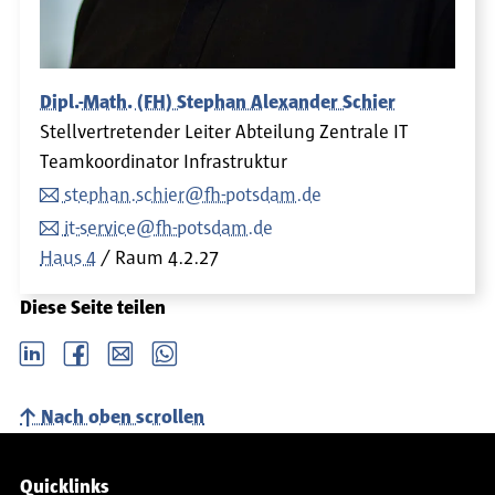
Dipl.-Math. (FH) Stephan Alexander Schier
Stellvertretender Leiter Abteilung Zentrale IT
Teamkoordinator Infrastruktur
stephan.schier@fh-potsdam.de
it-service@fh-potsdam.de
Haus 4
Raum
4.2.27
Diese Seite teilen
LinkedIn
Facebook
email
Whatsapp
Nach oben scrollen
Service-Navigation
Quicklinks