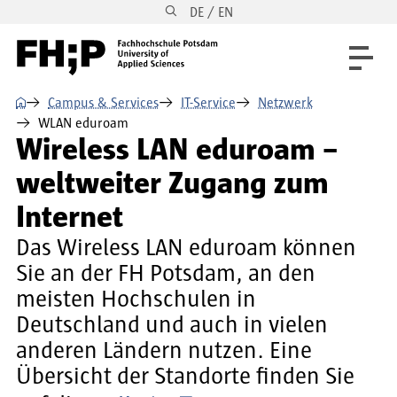
DE / EN
Direkt zum Inhalt
Direkt zur Hauptnavigation
Direkt zum Fußbereich
⌂
Campus & Services
IT-Service
Netzwerk
WLAN eduroam
Wireless LAN eduroam –
weltweiter Zugang zum
Internet
Das Wireless LAN eduroam können
Sie an der FH Potsdam, an den
meisten Hochschulen in
Deutschland und auch in vielen
anderen Ländern nutzen. Eine
Übersicht der Standorte finden Sie