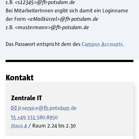
z.B.
<s12345>@fh-potsdam.de
Bei MitarbeiterInnen ergibt sich damit ein Loginname
der Form
<eMailkürzel>@fh-potsdam.de
z.B.
<mustermann>@fh-potsdam.de
Das Passwort entspricht dem des
Campus.Accounts
.
Kontakt
Zentrale IT
it-service@fh-potsdam.de
+49 331 580-8950
Haus 4
Raum
2.24 bis 2.30