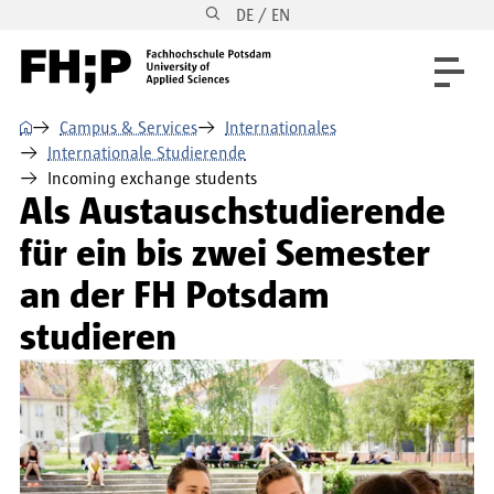
DE / EN
Direkt zum Inhalt
Direkt zur Hauptnavigation
Direkt zum Fußbereich
⌂
Campus & Services
Internationales
Internationale Studierende
Incoming exchange students
Als Austauschstudierende
für ein bis zwei Semester
an der FH Potsdam
studieren