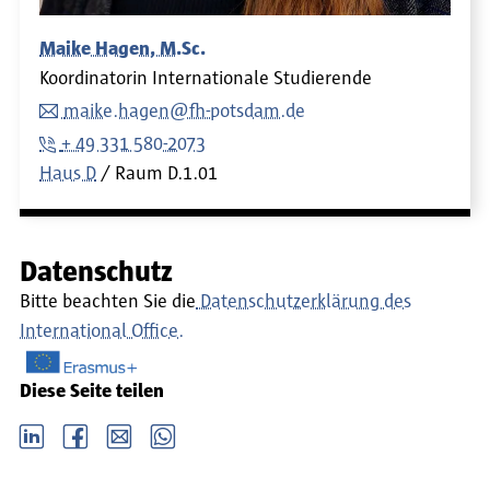
Maike Hagen, M.Sc.
Koordinatorin Internationale Studierende
maike.hagen@fh-potsdam.de
+ 49 331 580-2073
Haus D
Raum
D.1.01
Datenschutz
Bitte beachten Sie die
Datenschutzerklärung des
International Office.
Diese Seite teilen
LinkedIn
Facebook
email
Whatsapp