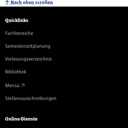
Nach oben scrollen
Service-Navigation
Quicklinks
Fachbereiche
Semesterzeitplanung
Vorlesungsverzeichnis
Bibliothek
Mensa
Stellenausschreibungen
Online-Dienste