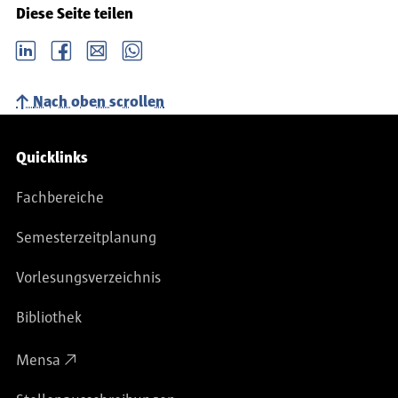
Diese Seite teilen
LinkedIn
Facebook
email
Whatsapp
Nach oben scrollen
Service-Navigation
Quicklinks
Fachbereiche
Semesterzeitplanung
Vorlesungsverzeichnis
Bibliothek
Mensa