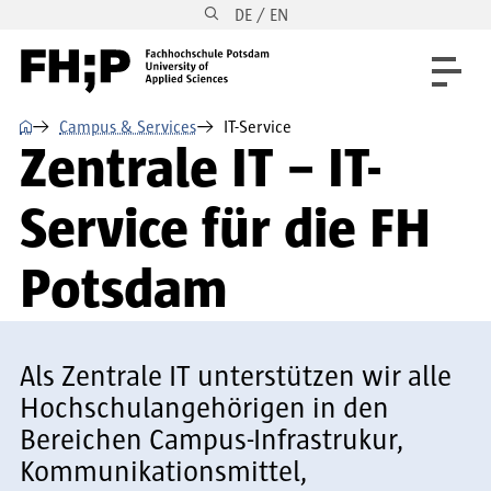
DE / EN
Direkt zum Inhalt
Direkt zur Hauptnavigation
Direkt zum Fußbereich
⌂
Campus & Services
IT-Service
Zentrale IT – IT-
Service für die FH
Potsdam
Als Zentrale IT unterstützen wir alle
Hochschulangehörigen in den
Bereichen Campus-Infrastrukur,
Kommunikationsmittel,