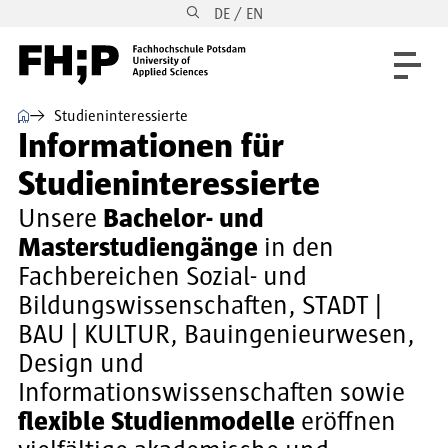
DE / EN
Direkt zum Inhalt
Direkt zur Hauptnavigation
Direkt zum Fußbereich
⌂
Studieninteressierte
Informationen für
Studieninteressierte
Unsere
Bachelor- und
Masterstudiengänge
in den
Fachbereichen Sozial- und
Bildungswissenschaften, STADT |
BAU | KULTUR, Bauingenieurwesen,
Design und
Informationswissenschaften sowie
flexible Studienmodelle
eröffnen