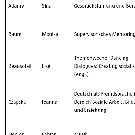
Adamy
Sina
Gesprächsführung und Be
Baum
Monika
Supervisorisches Mentorin
Themenwoche: Dancing
Beausoleil
Lise
Dialogues: Creating social 
(engl.)
Deutsch als Fremdsprache 
Czapska
Joanna
Bereich Soziale Arbeit, Bil
und Erziehung
Fiedler
Fabian
Musik