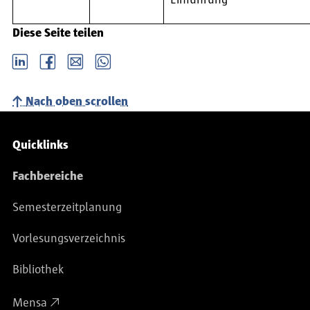
Einführung
Diese Seite teilen
LinkedIn
Facebook
email
Whatsapp
Nach oben scrollen
Service-Navigation
Quicklinks
Fachbereiche
Semesterzeitplanung
Vorlesungsverzeichnis
Bibliothek
Mensa