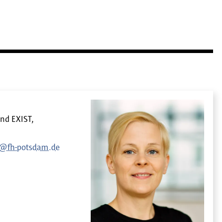
und EXIST,
n@fh-potsdam.de