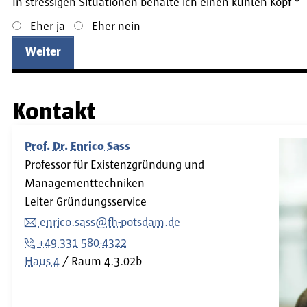
In stressigen Situationen behalte ich einen kühlen Kopf
Eher ja
Eher nein
Weiter
Kontakt
Prof. Dr. Enrico Sass
Professor für Existenzgründung und
Managementtechniken
Leiter Gründungsservice
enrico.sass@fh-potsdam.de
+49 331 580-4322
Haus 4
Raum
4.3.02b