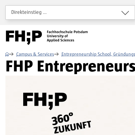
Direkt zum Inhalt
Direkt zur Hauptnavigation
Direkt zum Fußbereich
Direkteinstieg …
⌂
Campus & Services
Entrepreneurship School, Gründungs
FHP Entrepreneurs