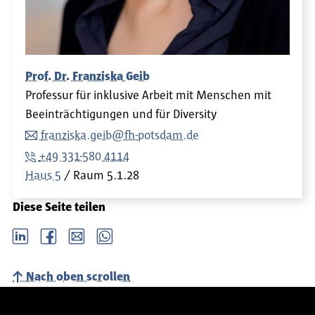
Prof. Dr. Franziska Geib
Professur für inklusive Arbeit mit Menschen mit
Beeinträchtigungen und für Diversity
franziska.geib@fh-potsdam.de
+49 331-580 4114
Haus 5
Raum
5.1.28
Diese Seite teilen
LinkedIn
Facebook
email
Whatsapp
Nach oben scrollen