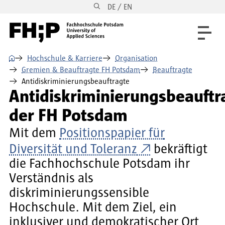
DE / EN
Direkt zum Inhalt
Direkt zur Hauptnavigation
Direkt zum Fußbereich
⌂
Hochschule & Karriere
Organisation
Gremien & Beauftragte FH Potsdam
Beauftragte
Antidiskriminierungsbeauftragte
Antidiskriminierungsbeauftr
der FH Potsdam
Mit dem
Positionspapier für
Diversität und Toleranz
bekräftigt
die Fachhochschule Potsdam ihr
Verständnis als
diskriminierungssensible
Hochschule. Mit dem Ziel, ein
inklusiver und demokratischer Ort