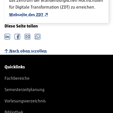
das Zentrum der Brandenburgischen Hochschulen
für Digitale Transformation (ZDT) zu erreichen.
Webseite des ZDT
Diese Seite teilen
LinkedIn
Facebook
email
Whatsapp
Nach oben scrollen
Service-Navigation
Quicklinks
Fachbereiche
Semesterzeitplanung
Vorlesungsverzeichnis
Bibliothek