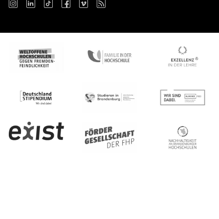
Instagram
LinkedIn
TikTok
Facebook
Vimeo
RSS