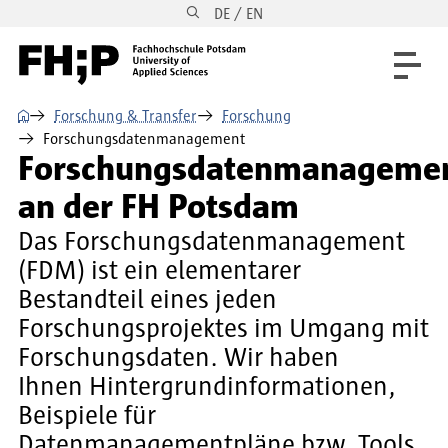
DE / EN
Direkt zum Inhalt
Direkt zur Hauptnavigation
Direkt zum Fußbereich
⌂
Forschung & Transfer
Forschung
Forschungsdatenmanagement
Forschungsdatenmanageme
an der FH Potsdam
Das Forschungsdatenmanagement
(FDM) ist ein elementarer
Bestandteil eines jeden
Forschungsprojektes im Umgang mit
Forschungsdaten. Wir haben
Ihnen Hintergrundinformationen,
Beispiele für
Datenmanagementpläne bzw. Tools