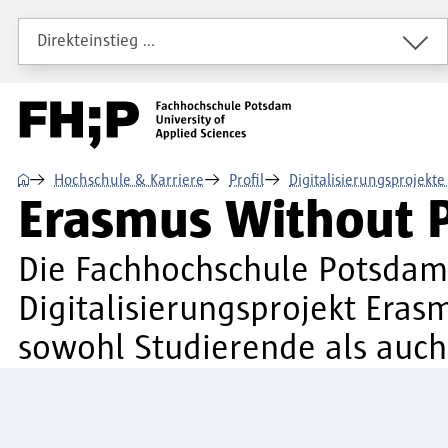
Direkt zum Inhalt
Direkt zur Hauptnavigation
Direkt zum Fußbereich
Direkteinstieg …
⌂
Hochschule & Karriere
Profil
Digitalisierungsprojekt
Erasmus Without 
Die Fachhochschule Potsdam 
Digitalisierungsprojekt Era
sowohl Studierende als auch