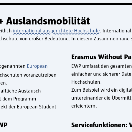
s+ Auslandsmobilität
itlich
international ausgerichtete Hochschule
.
International
 Hochschule von großer Bedeutung. In diesem Zusammenhang 
Erasmus Without Pa
 sogenannten
European
EWP umfasst den gesamten S
einfacher und sicherer Dat
ochschulen voranzutreiben
Hochschulen.
ren.
Zum Beispiel wird ein digit
aftliche Austausch
untereinander die Übermitt
mit dem Programm
erleichtern.
rojekt der European Student
EWP
Servicefunktionen: 