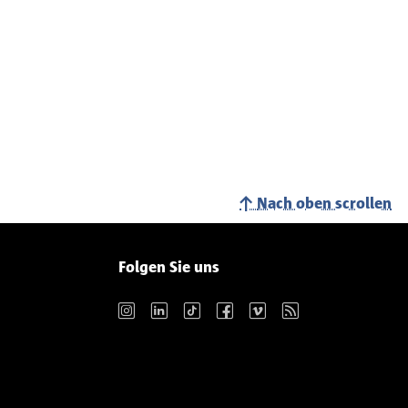
Nach oben scrollen
Folgen Sie uns
Instagram
LinkedIn
TikTok
Facebook
Vimeo
RSS