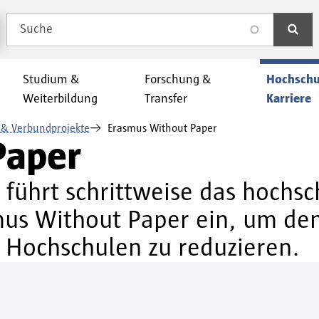
Suche
search
Studium &
Forschung &
Hochschu
Weiterbildung
Transfer
Karriere
e & Verbundprojekte
Erasmus Without Paper
Paper
führt schrittweise das hochsc
smus Without Paper ein, um d
 Hochschulen zu reduzieren.