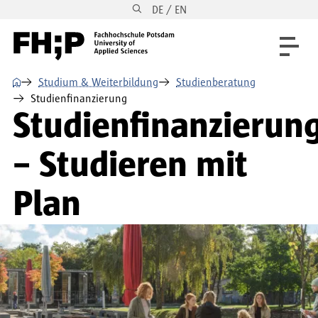
DE / EN
Direkt zum Inhalt
Direkt zur Hauptnavigation
Direkt zum Fußbereich
⌂
Studium & Weiterbildung
Studienberatung
Studienfinanzierung
Studienfinanzierun
– Studieren mit
Plan