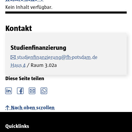
Kein Inhalt verfügbar.
Kontakt
Studienfinanzierung
studienfinanzierung@fh-potsdam.de
Haus 4
Raum
3.02a
Diese Seite teilen
LinkedIn
Facebook
email
Whatsapp
Nach oben scrollen
Service-Navigation
Quicklinks