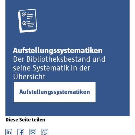
Aufstellungssystematiken
Der Bibliotheksbestand und
seine Systematik in der
Übersicht
Aufstellungssystematiken
Diese Seite teilen
LinkedIn
Facebook
email
Whatsapp