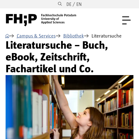
DE / EN
Direkt zum Inhalt
Direkt zur Hauptnavigation
Direkt zum Fußbereich
⌂
Campus & Services
Bibliothek
Literatursuche
Literatursuche – Buch,
eBook, Zeitschrift,
Fachartikel und Co.