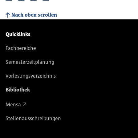
Nach oben scrollen
Service-Navigation
Quicklinks
Fachbereiche
Semesterzeitplanung
Vorlesungsverzeichnis
Bibliothek
Mensa
Stellenausschreibungen