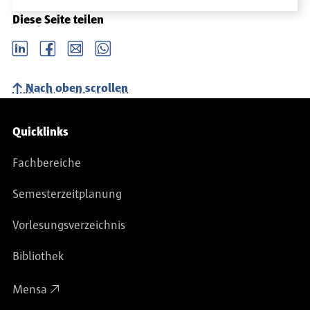
Diese Seite teilen
LinkedIn
Facebook
email
Whatsapp
Nach oben scrollen
Service-Navigation
Quicklinks
Fachbereiche
Semesterzeitplanung
Vorlesungsverzeichnis
Bibliothek
Mensa