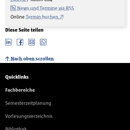
News und Termine via RSS
Online
Termin buchen
Diese Seite teilen
LinkedIn
Facebook
email
Whatsapp
Nach oben scrollen
Service-Navigation
Quicklinks
Fachbereiche
Semesterzeitplanung
Vorlesungsverzeichnis
Bibliothek