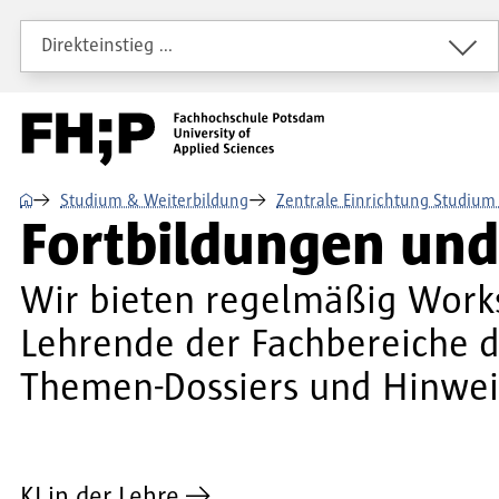
Direkt zum Inhalt
Direkt zur Hauptnavigation
Direkt zum Fußbereich
Direkteinstieg …
⌂
Studium & Weiterbildung
Zentrale Einrichtung Studium
Fortbildungen und
Wir bieten regelmäßig Works
Lehrende der Fachbereiche d
Themen-Dossiers und Hinweis
KI in der Lehre