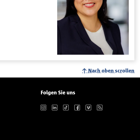
Nach oben scrollen
Folgen Sie uns
Instagram
LinkedIn
TikTok
Facebook
Vimeo
RSS