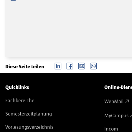
LinkedIn
Facebook
email
Whatsapp
Diese Seite teilen
Service-Navigation
Quicklinks
Online-Dien
Fachbereiche
WebMail
Semesterzeitplanung
MyCampus
Vorlesungsverzeichnis
Incom