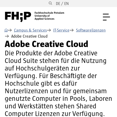
DE / EN
Direkt zum Inhalt
Direkt zur Hauptnavigation
Direkt zum Fußbereich
⌂
Campus & Services
IT-Service
Softwarelizenzen
Adobe Creative Cloud
Adobe Creative Cloud
Die Produkte der Adobe Creative
Cloud Suite stehen für die Nutzung
auf Hochschulgeräten zur
Verfügung. Für Beschäftigte der
Hochschule gibt es dafür
Nutzerlizenzen und für gemeinsam
genutzte Computer in Pools, Laboren
und Werkstätten stehen Shared
Computer Lizenzen zur Verfügung.