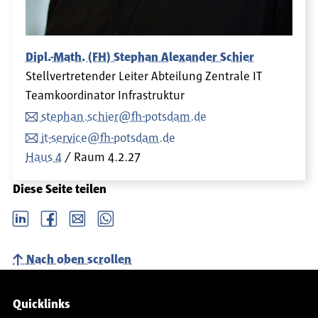
Dipl.-Math. (FH) Stephan Alexander Schier
Stellvertretender Leiter Abteilung Zentrale IT
Teamkoordinator Infrastruktur
stephan.schier@fh-potsdam.de
it-service@fh-potsdam.de
Haus 4
Raum
4.2.27
Diese Seite teilen
LinkedIn
Facebook
email
Whatsapp
Nach oben scrollen
Service-Navigation
Quicklinks