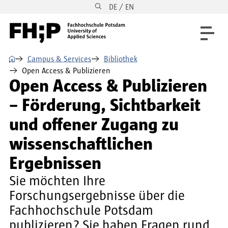
DE / EN
Direkt zum Inhalt
Direkt zur Hauptnavigation
Direkt zum Fußbereich
⌂
Campus & Services
Bibliothek
Open Access & Publizieren
Open Access & Publizieren
– Förderung, Sichtbarkeit
und offener Zugang zu
wissenschaftlichen
Ergebnissen
Sie möchten Ihre
Forschungsergebnisse über die
Fachhochschule Potsdam
publizieren? Sie haben Fragen rund