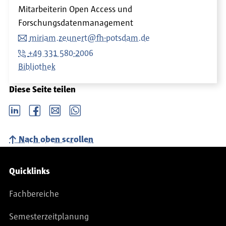
Mitarbeiterin Open Access und
Forschungsdatenmanagement
miriam.zeunert@fh-potsdam.de
+49 331 580-2006
Bibliothek
Diese Seite teilen
LinkedIn
Facebook
email
Whatsapp
Nach oben scrollen
Service-Navigation
Quicklinks
Fachbereiche
Semesterzeitplanung