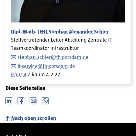
Dipl.-Math. (FH) Stephan Alexander Schier
Stellvertretender Leiter Abteilung Zentrale IT
Teamkoordinator Infrastruktur
stephan.schier@fh-potsdam.de
it-service@fh-potsdam.de
Haus 4
Raum
4.2.27
Diese Seite teilen
LinkedIn
Facebook
email
Whatsapp
Nach oben scrollen
Service-Navigation