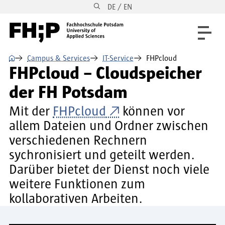
DE / EN
Direkt zum Inhalt
Direkt zur Hauptnavigation
Direkt zum Fußbereich
⌂
Campus & Services
IT-Service
FHPcloud
FHPcloud – Cloudspeicher
der FH Potsdam
Mit der
FHPcloud
können vor
allem Dateien und Ordner zwischen
verschiedenen Rechnern
sychronisiert und geteilt werden.
Darüber bietet der Dienst noch viele
weitere Funktionen zum
kollaborativen Arbeiten.