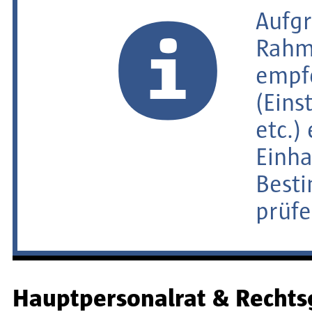
Aufgr
Rahm
empfe
(Eins
etc.)
Einha
Besti
prüfe
Hauptpersonalrat & Recht