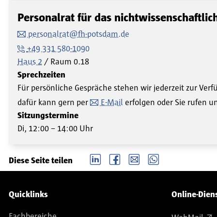
Personalrat für das nichtwissenschaftlic
personalrat@fh-potsdam.de
+49 331 580-1090
Haus 2
Raum
0.18
Sprechzeiten
Für persönliche Gespräche stehen wir jederzeit zur Ver
dafür kann gern per
E-Mail
erfolgen oder Sie rufen u
Sitzungstermine
Di, 12:00 – 14:00 Uhr
LinkedIn
Facebook
email
Whatsapp
Diese Seite teilen
Service-Navigation
Quicklinks
Online-Dien
Fachbereiche