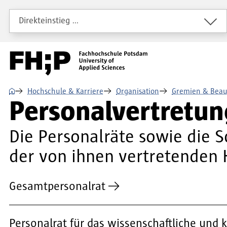
Direkt zum Inhalt
Direkt zur Hauptnavigation
Direkt zum Fußbereich
Direkteinstieg …
⌂
Hochschule & Karriere
Organisation
Gremien & Beau
Personalvertretu
Die Personalräte sowie die S
der von ihnen vertretenden 
Gesamtpersonalrat
Personalrat für das wissenschaftliche und 