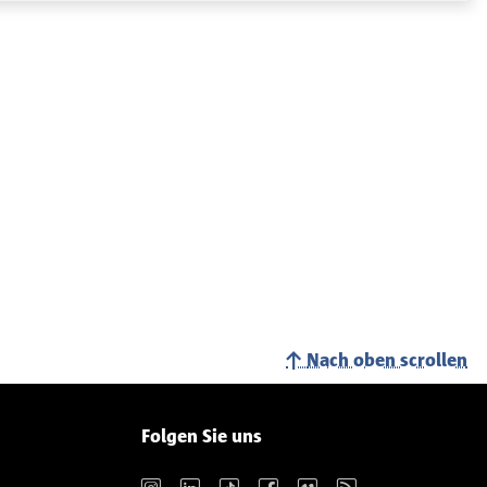
Nach oben scrollen
Folgen Sie uns
Instagram
LinkedIn
TikTok
Facebook
Vimeo
RSS