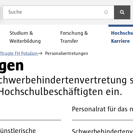
Suche
search
Studium &
Forschung &
Hochschu
Weiterbildung
Transfer
Karriere
ftragte FH Potsdam
Personalvertretungen
ngen
chwerbehindertenvertretung se
Hochschulbeschäftigten ein.
Personalrat für das 
künstlerische
Schwerbehindertenv