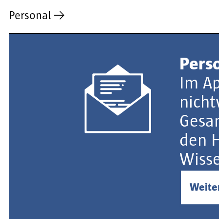
Personal
Pers
Im Ap
nicht
Gesa
den H
Wisse
Weite