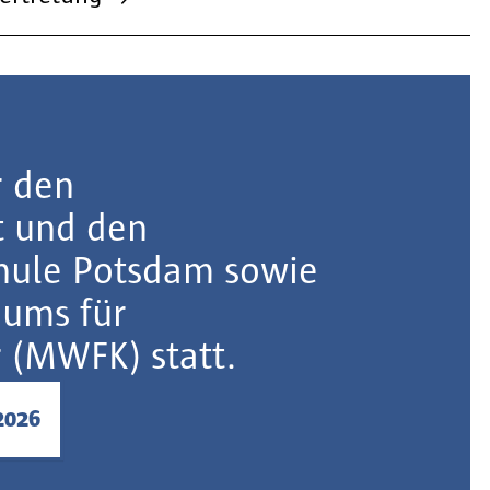
r den
t und den
hule Potsdam sowie
iums für
 (MWFK) statt.
2026