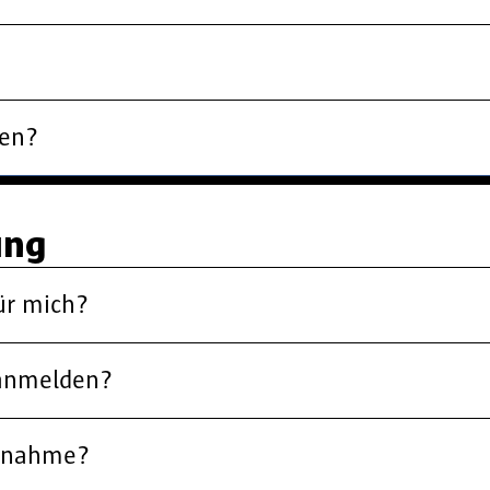
?
ten?
ung
ür mich?
 anmelden?
ilnahme?