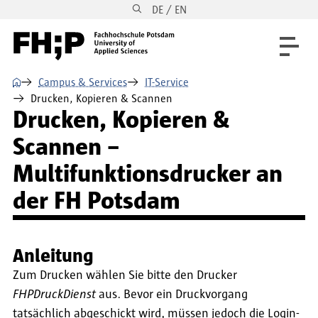
DE / EN
Direkt zum Inhalt
Direkt zur Hauptnavigation
Direkt zum Fußbereich
⌂
Campus & Services
IT-Service
Drucken, Kopieren & Scannen
Drucken, Kopieren &
Scannen –
Multifunktionsdrucker an
der FH Potsdam
Anleitung
Zum Drucken wählen Sie bitte den Drucker
FHPDruckDienst
aus. Bevor ein Druckvorgang
tatsächlich abgeschickt wird, müssen jedoch die Login-