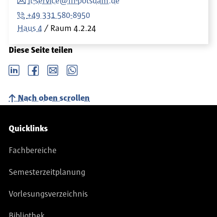
it-service@fh-potsdam.de
+49 331 580-8950
Haus 4
Raum
4.2.24
Diese Seite teilen
LinkedIn
Facebook
email
Whatsapp
Nach oben scrollen
Service-Navigation
Quicklinks
Fachbereiche
Semesterzeitplanung
Vorlesungsverzeichnis
Bibliothek