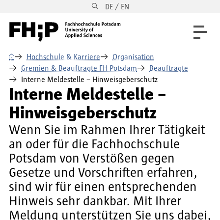
DE / EN
Direkt zum Inhalt
Direkt zur Hauptnavigation
Direkt zum Fußbereich
⌂
Hochschule & Karriere
Organisation
Gremien & Beauftragte FH Potsdam
Beauftragte
Interne Meldestelle – Hinweisgeberschutz
Interne Meldestelle –
Hinweisgeberschutz
Wenn Sie im Rahmen Ihrer Tätigkeit
an oder für die Fachhochschule
Potsdam von Verstößen gegen
Gesetze und Vorschriften erfahren,
sind wir für einen entsprechenden
Hinweis sehr dankbar. Mit Ihrer
Meldung unterstützen Sie uns dabei,