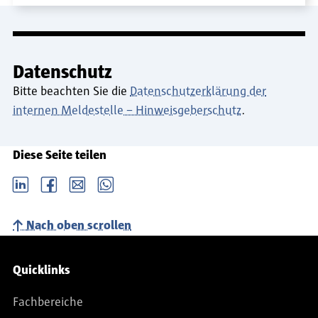
Datenschutz
Bitte beachten Sie die
Datenschutzerklärung der
internen Meldestelle – Hinweisgeberschutz
.
Diese Seite teilen
LinkedIn
Facebook
email
Whatsapp
Nach oben scrollen
Service-Navigation
Quicklinks
Fachbereiche