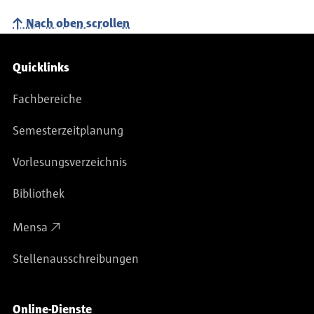
Nach oben scrollen
Service-Navigation
Quicklinks
Fachbereiche
Semesterzeitplanung
Vorlesungsverzeichnis
Bibliothek
Mensa
Stellenausschreibungen
Online-Dienste