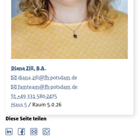
Diana Zill, B.A.
diana.zill@fh-potsdam.de
famteam@fh-potsdam.de
+49 331 580-2475
Haus 5
Raum
5.0.26
Diese Seite teilen
LinkedIn
Facebook
email
Whatsapp