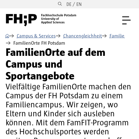
DE / EN
Direkt zum Inhalt
Direkt zur Hauptnavigation
Direkt zum Fußbereich
⌂
Campus & Services
Chancengleichheit
Familie
FamilienOrte FH Potsdam
FamilienOrte auf dem
Campus und
Sportangebote
Vielfältige FamilienOrte machen den
Campus der FH Potsdam zu einem
Familiencampus. Wir zeigen, wo
Eltern und Kinder sich ausleben
können. Mit dem FamFIT-Programm
des Hochschulsportes werden