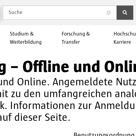
Suche
search
Studium &
Forschung &
Hochschu
Weiterbildung
Transfer
Karriere
 – Offline und Onli
ne und Online. Angemeldete Nu
it zu den umfangreichen anal
ek. Informationen zur Anmeld
auf dieser Seite.
Benutzungsordnung