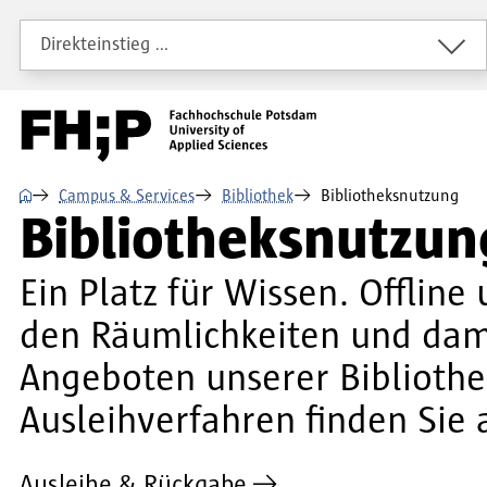
Direkt zum Inhalt
Direkt zur Hauptnavigation
Direkt zum Fußbereich
Direkteinstieg …
⌂
Campus & Services
Bibliothek
Bibliotheksnutzung
Bibliotheksnutzung
Ein Platz für Wissen. Offli
den Räumlichkeiten und dam
Angeboten unserer Biblioth
Ausleihverfahren finden Sie 
Ausleihe & Rückgabe