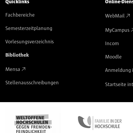
Service-Navigation
Quicklinks
Online-Dien
Fachbereiche
WebMail
Semesterzeitplanung
MyCampus
Vorlesungsverzeichnis
Incom
Bibliothek
Moodle
Mensa
Anmeldung i
Stellenausschreibungen
Startseite in