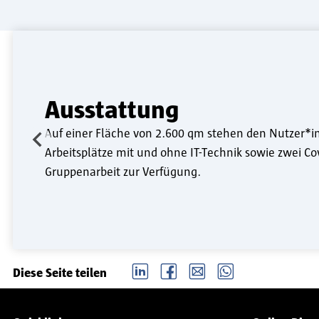
Ausstattung
Auf einer Fläche von 2.600 qm stehen den Nutzer*
Arbeitsplätze mit und ohne IT-Technik sowie zwei C
Gruppenarbeit zur Verfügung.
LinkedIn
Facebook
email
Whatsapp
Diese Seite teilen