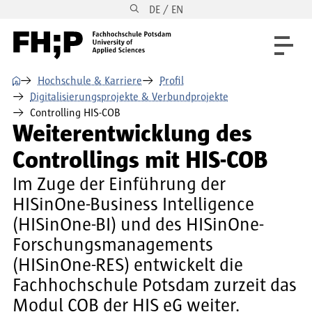
DE / EN
Direkt zum Inhalt
Direkt zur Hauptnavigation
Direkt zum Fußbereich
⌂
Hochschule & Karriere
Profil
Digitalisierungsprojekte & Verbundprojekte
Controlling HIS-COB
Weiterentwicklung des
Controllings mit HIS-COB
Im Zuge der Einführung der
HISinOne-Business Intelligence
(HISinOne-BI) und des HISinOne-
Forschungsmanagements
(HISinOne-RES) entwickelt die
Fachhochschule Potsdam zurzeit das
Modul COB der HIS eG weiter.