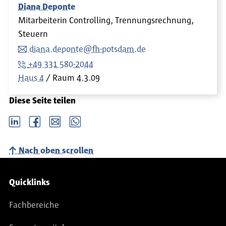
Diana Deponte
Mitarbeiterin Controlling, Trennungsrechnung,
Steuern
diana.deponte@fh-potsdam.de
+49 331 580-2044
Haus 4
Raum
4.3.09
Diese Seite teilen
LinkedIn
Facebook
email
Whatsapp
Nach oben scrollen
Service-Navigation
Quicklinks
Fachbereiche