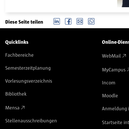
LinkedIn
Facebook
email
Whatsapp
Diese Seite teilen
Service-Navigation
Quicklinks
Online-Dien
Fachbereiche
WebMail
Semesterzeitplanung
MyCampus
Vorlesungsverzeichnis
Incom
Bibliothek
Moodle
Mensa
Anmeldung i
Stellenausschreibungen
Startseite in