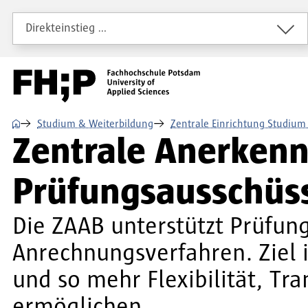
Direkt zum Inhalt
Direkt zur Hauptnavigation
Direkt zum Fußbereich
Direkteinstieg …
⌂
Studium & Weiterbildung
Zentrale Einrichtung Studium
Zentrale Anerken
Prüfungsausschüs
Die ZAAB unterstützt Prüfun
Anrechnungsverfahren. Ziel i
und so mehr Flexibilität, Tr
ermöglichen.