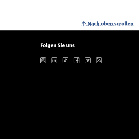
Nach oben scrollen
Folgen Sie uns
Instagram
LinkedIn
TikTok
Facebook
Vimeo
RSS