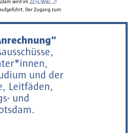
tsdam wird im
ZESL-Wiki
n aufgeführt. Der Zugang zum
Anrechnung"
sausschüsse,
ater*innen,
tudium und der
, Leitfäden,
gs- und
otsdam.