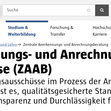
Suche
search
Studium &
Forschung &
Hochschu
Weiterbildung
Transfer
Karriere
 und Lehre
Zentrale Anerkennungs- und Anrechnungsberatung
nungs- und Anrechn
se (ZAAB)
gsausschüsse im Prozess der 
st es, qualitätsgesicherte St
ansparenz und Durchlässigkeit 