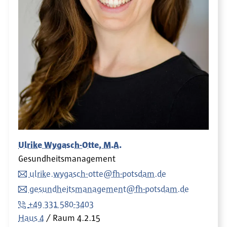
Ulrike Wygasch-Otte, M.A.
Gesundheitsmanagement
ulrike.wygasch-otte@fh-potsdam.de
gesundheitsmanagement@fh-potsdam.de
+49 331 580-3403
Haus 4
Raum
4.2.15