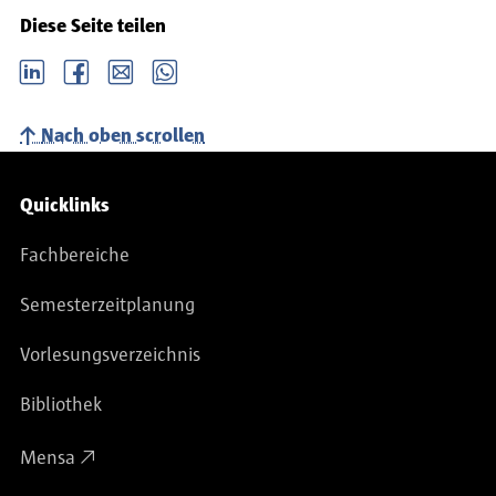
Diese Seite teilen
LinkedIn
Facebook
email
Whatsapp
Nach oben scrollen
Service-Navigation
Quicklinks
Fachbereiche
Semesterzeitplanung
Vorlesungsverzeichnis
Bibliothek
Mensa