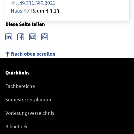
+49 331 580-2021
Haus 4
Raum
4.3.13
Diese Seite teilen
LinkedIn
Facebook
email
Whatsapp
Nach oben scrollen
Service-Navigation
Quicklinks
Fachbereiche
Semesterzeitplanung
Vorlesungsverzeichnis
Bibliothek