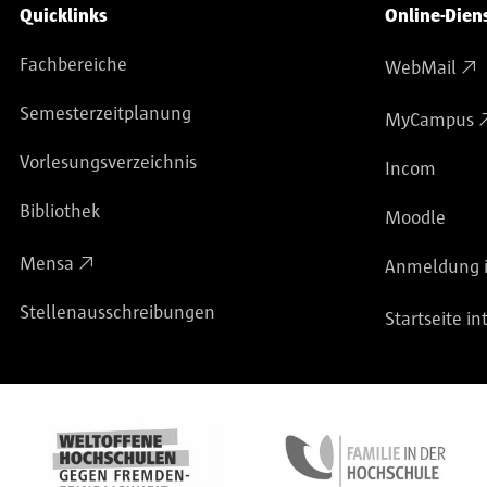
Service-Navigation
Quicklinks
Online-Dien
Fachbereiche
WebMail
Semesterzeitplanung
MyCampus
Vorlesungsverzeichnis
Incom
Bibliothek
Moodle
Mensa
Anmeldung i
Stellenausschreibungen
Startseite in