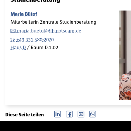
Maria Bütof
Mitarbeiterin Zentrale Studienberatung
maria.buetof@fh-potsdam.de
+49 331 580-2070
Haus D
Raum
D.1.02
LinkedIn
Facebook
email
Whatsapp
Diese Seite teilen