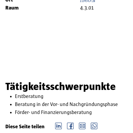
Ort
Haus 4
Raum
4.3.01
Tätigkeitsschwerpunkte
Erstberatung
Beratung in der Vor- und Nachgründungsphase
Förder- und Finanzierungsberatung
LinkedIn
Facebook
email
Whatsapp
Diese Seite teilen