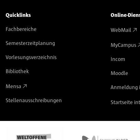
Service-Navigation
Quicklinks
Online-Dien
Fachbereiche
WebMail
Semesterzeitplanung
MyCampus
Vorlesungsverzeichnis
Incom
Bibliothek
Moodle
Mensa
Anmeldung i
Stellenausschreibungen
Startseite in