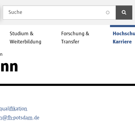
Suche
search
Studium &
Forschung &
Hochschu
Weiterbildung
Transfer
Karriere
nn
ann
ualifikation
nn@fh-potsdam.de