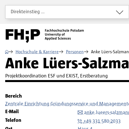
Direkt zum Inhalt
Direkt zur Hauptnavigation
Direkt zum Fußbereich
Direkteinstieg …
⌂
Hochschule & Karriere
Personen
Anke Lüers-Salzma
Anke Lüers-Salzm
Projektkoordination ESF und EXIST, Erstberatung
Bereich
Zentrale Einrichtung Gründungsservice und Managementq
E-Mail
anke.lueers-salzma
Telefon
+49 331 580-2033