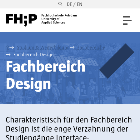
DE / EN
Direkt zum Inhalt
Direkt zur Hauptnavigation
Direkt zum Fußbereich
⌂
Studium & Weiterbildung
Fachbereiche
Fachbereich Design
Fachbereich
Design
Charakteristisch für den Fachbereich
Design ist die enge Verzahnung der
Studiengänge Interface-,