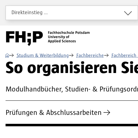
Direkt zum Inhalt
Direkt zur Hauptnavigation
Direkt zum Fußbereich
Direkteinstieg …
⌂
Studium & Weiterbildung
Fachbereiche
Fachbereich 
So organisieren Si
Modulhandbücher, Studien- & Prüfungsor
Prüfungen & Abschlussarbeiten