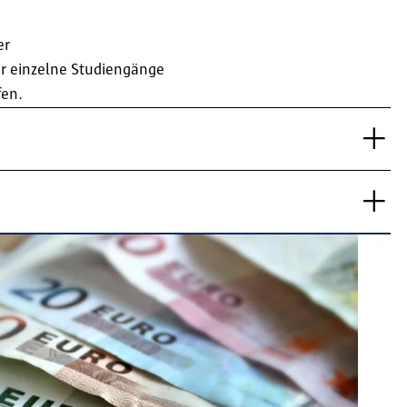
er
r einzelne Studiengänge
fen.