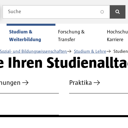
Suche
search
Studium &
Forschung &
Hochschu
Weiterbildung
Transfer
Karriere
Sozial- und Bildungswissenschaften
Studium & Lehre
Studien
e Ihren Studienallta
dnungen
Praktika