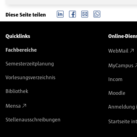
LinkedIn
Facebook
email
Whatsapp
Diese Seite teilen
Service-Navigation
Quicklinks
Online-Dien
Fachbereiche
WebMail
Semesterzeitplanung
MyCampus
Vorlesungsverzeichnis
Incom
Bibliothek
Moodle
Mensa
Anmeldung i
Stellenausschreibungen
Startseite in