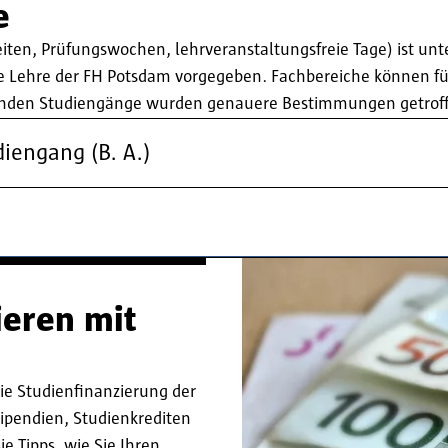
e
en, Prüfungswochen, lehrveranstaltungsfreie Tage) ist unt
e Lehre der FH Potsdam vorgegeben. Fachbereiche können fü
olgenden Studiengänge wurden genauere Bestimmungen getrof
diengang (B. A.)
ieren mit
Die Studienfinanzierung der
ipendien, Studienkrediten
 Tipps, wie Sie Ihren