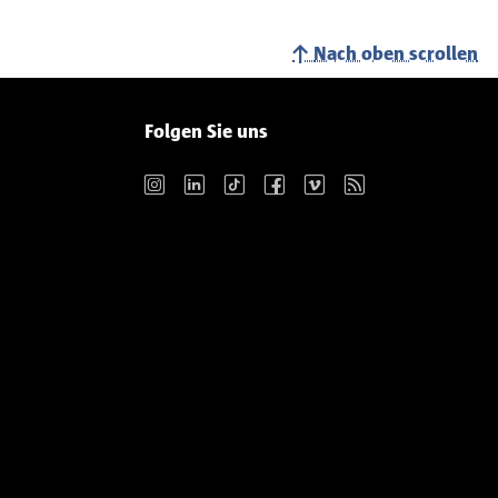
Nach oben scrollen
Folgen Sie uns
Instagram
LinkedIn
TikTok
Facebook
Vimeo
RSS