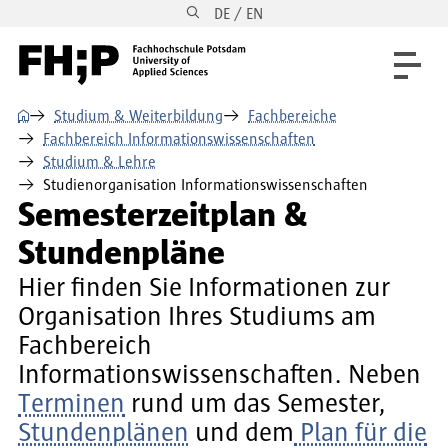
DE / EN
Direkt zum Inhalt
Direkt zur Hauptnavigation
Direkt zum Fußbereich
⌂
Studium & Weiterbildung
Fachbereiche
Fachbereich Informationswissenschaften
Studium & Lehre
Studienorganisation Informationswissenschaften
Semesterzeitplan &
Stundenpläne
Hier finden Sie Informationen zur
Organisation Ihres Studiums am
Fachbereich
Informationswissenschaften. Neben
Terminen
rund um das Semester,
Stundenplänen
und dem
Plan für die