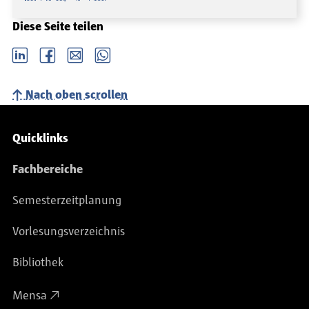
Diese Seite teilen
LinkedIn
Facebook
email
Whatsapp
Nach oben scrollen
Service-Navigation
Quicklinks
Fachbereiche
Semesterzeitplanung
Vorlesungsverzeichnis
Bibliothek
Mensa