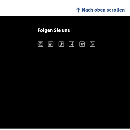
Nach oben scrollen
Folgen Sie uns
Instagram
LinkedIn
TikTok
Facebook
Vimeo
RSS