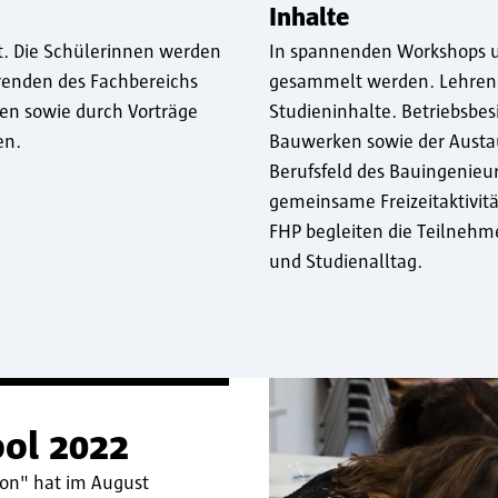
Inhalte
kt. Die Schülerinnen werden
In spannenden Workshops u
renden des Fachbereichs
gesammelt werden. Lehrend
ten sowie durch Vorträge
Studieninhalte. Betriebsbe
en.
Bauwerken sowie der Austau
Berufsfeld des Bauingenie
gemeinsame Freizeitaktivit
FHP begleiten die Teilneh
und Studienalltag.
ol 2022
ion" hat im August