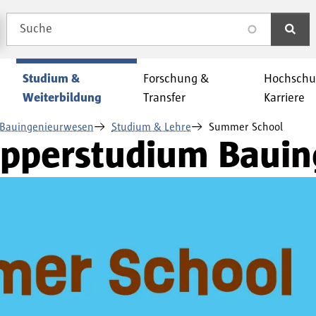
Suche
search
Studium &
Forschung &
Hochschu
Weiterbildung
Transfer
Karriere
 Bauingenieurwesen
Studium & Lehre
Summer School
upperstudium Baui