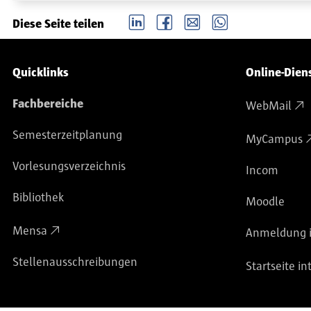
LinkedIn
Facebook
email
Whatsapp
Diese Seite teilen
Service-Navigation
Quicklinks
Online-Dien
Fachbereiche
WebMail
Semesterzeitplanung
MyCampus
Vorlesungsverzeichnis
Incom
Bibliothek
Moodle
Mensa
Anmeldung i
Stellenausschreibungen
Startseite in