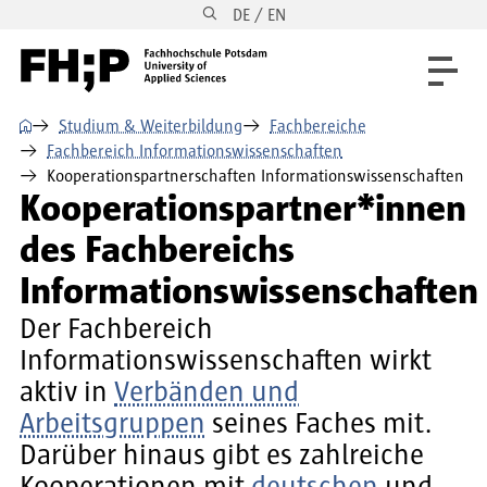
DE / EN
Direkt zum Inhalt
Direkt zur Hauptnavigation
Direkt zum Fußbereich
⌂
Studium & Weiterbildung
Fachbereiche
Fachbereich Informationswissenschaften
Kooperationspartnerschaften Informationswissenschaften
Kooperationspartner*innen
des Fachbereichs
Informationswissenschaften
Der Fachbereich
Informationswissenschaften wirkt
aktiv in
Verbänden und
Arbeitsgruppen
seines Faches mit.
Darüber hinaus gibt es zahlreiche
Kooperationen mit
deutschen
und