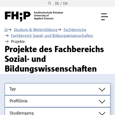
DE / EN
Direkt zum Inhalt
Direkt zur Hauptnavigation
Direkt zum Fußbereich
⌂
Studium & Weiterbildung
Fachbereiche
Fachbereich Sozial- und Bildungswissenschaften
Projekte
Projekte des Fachbereichs
Sozial- und
Bildungswissenschaften
Typ
Typ
Profillinie
Profillinie
Studiengang
Studiengang