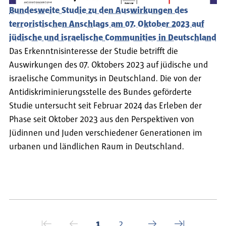
Bundesweite Studie zu den Auswirkungen des
terroristischen Anschlags am 07. Oktober 2023 auf
jüdische und israelische Communities in Deutschland
Das Erkenntnisinteresse der Studie betrifft die
Auswirkungen des 07. Oktobers 2023 auf jüdische und
israelische Communitys in Deutschland. Die von der
Antidiskriminierungsstelle des Bundes geförderte
Studie untersucht seit Februar 2024 das Erleben der
Phase seit Oktober 2023 aus den Perspektiven von
Jüdinnen und Juden verschiedener Generationen im
urbanen und ländlichen Raum in Deutschland.
Seitennummerierung
⇤
←
→
⇥
Erste Seite
Vorherige Seite
Aktuelle Seite
Seite
Nächste Seite
Letzte Seite
1
2
…