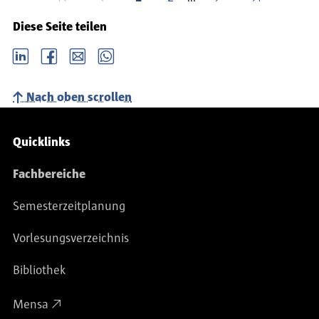
Diese Seite teilen
LinkedIn
Facebook
email
Whatsapp
Nach oben scrollen
Service-Navigation
Quicklinks
Fachbereiche
Semesterzeitplanung
Vorlesungsverzeichnis
Bibliothek
Mensa