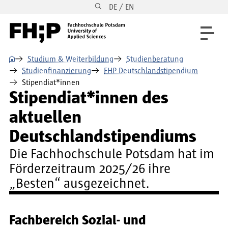
DE / EN
Direkt zum Inhalt
Direkt zur Hauptnavigation
Direkt zum Fußbereich
⌂
Studium & Weiterbildung
Studienberatung
Studienfinanzierung
FHP Deutschlandstipendium
Stipendiat*innen
Stipendiat*innen des
aktuellen
Deutschlandstipendiums
Die Fachhochschule Potsdam hat im
Förderzeitraum 2025/26 ihre
„Besten“ ausgezeichnet.
Fachbereich Sozial- und