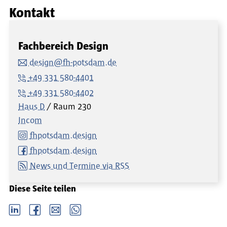
Kontakt
Fachbereich Design
design@fh-potsdam.de
+49 331 580-4401
+49 331 580-4402
Haus D
Raum
230
Incom
fhpotsdam.design
fhpotsdam.design
News und Termine via RSS
Diese Seite teilen
LinkedIn
Facebook
email
Whatsapp