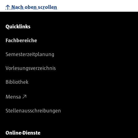
Nach oben scrollen
Service-Navigation
Quicklinks
Fachbereiche
Semesterzeitplanung
Vorlesungsverzeichnis
Bibliothek
Mensa
Stellenausschreibungen
Online-Dienste