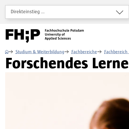
Direkt zum Inhalt
Direkt zur Hauptnavigation
Direkt zum Fußbereich
Direkteinstieg …
⌂
Studium & Weiterbildung
Fachbereiche
Fachbereich 
Forschendes Lerne