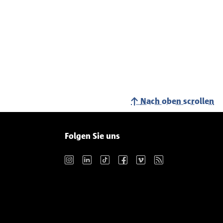
Nach oben scrollen
Folgen Sie uns
Instagram
LinkedIn
TikTok
Facebook
Vimeo
RSS