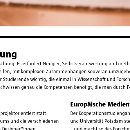
hung
schung. Es erfordert Neugier, Selbstverantwortung und met
nzustellen, mit komplexen Zusammenhängen souverän umzugeh
ür Studierende wichtig, die einmal in Wissenschaft und Forsc
chwissen genau die Kompetenzen benötigt, die man durch 
Europäische Medien
rojektorientiert statt.
Der Kooperationsstudienga
diums und die verschiedenen
und Universität Potsdam ste
on Designer*innen
– und macht so das Forsche