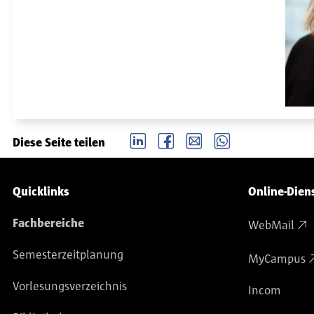
LinkedIn
Facebook
email
Whatsapp
Diese Seite teilen
Service-Navigation
Quicklinks
Online-Dien
Fachbereiche
WebMail
Semesterzeitplanung
MyCampus
Vorlesungsverzeichnis
Incom