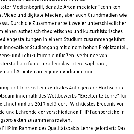
asster Medienbegriff, der alle Arten medialer Techniken
ie, Video und digitale Medien, aber auch Grundmedien wie
fasst. Durch die Zusammenarbeit zweier unterschiedlicher
einen ästhetisch-theoretisches und kulturhistorisches
ediengestaltungen in einem Studium zusammengeführt
in innovativer Studiengang mit einem hohen Projektanteil,
ssens- und Lehrkulturen einfließen. Verbünde von
terstudium fördern zudem das interdisziplinäre,
hen und Arbeiten an eigenen Vorhaben und
ung und Lehre ist ein zentrales Anliegen der Hochschule.
tsdam innerhalb des Wettbewerbs "Exzellente Lehre" für
zeichnet und bis 2013 gefördert: Wichtigstes Ergebnis von
ende und Lehrende der verschiedenen FHP-Fachbereiche in
gsprojekten zusammenarbeiten.
e FHP im Rahmen des Qualitätspakts Lehre gefördert: Das