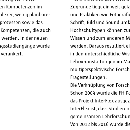
nden Kompetenzen im
Zugrunde liegt ein weit gef
plexer, wenig planbarer
und Praktiken wie Fotograf
sprozessen sowie das
Schrift, Bild und Sound um
 Kompetenzen, die auch
Hochschultypen können zum 
t werden. In der neuen
Wissen und zum anderen M
ungsstudiengänge wurde
werden. Daraus resultiert e
 verankert.
in den unterschiedliche Wi
Lehrveranstaltungen im Mas
multiperspektivische Forsc
Fragestellungen.
Die Verknüpfung von Forsch
Schon 2009 wurde die FH Po
das Projekt InterFlex ausge
InterFlex ist, dass Studier
gemeinsamen Lehrforschun
Von 2012 bis 2016 wurde di