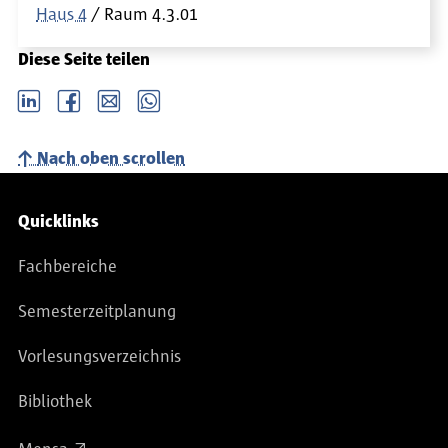
Haus 4
Raum
4.3.01
Diese Seite teilen
LinkedIn
Facebook
email
Whatsapp
Nach oben scrollen
Service-Navigation
Quicklinks
Fachbereiche
Semesterzeitplanung
Vorlesungsverzeichnis
Bibliothek