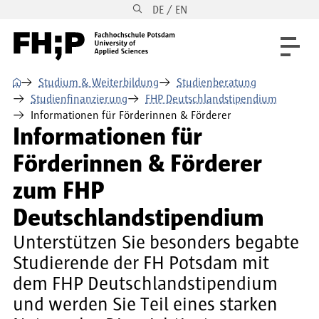
DE / EN
Direkt zum Inhalt
Direkt zur Hauptnavigation
Direkt zum Fußbereich
⌂
Studium & Weiterbildung
Studienberatung
Studienfinanzierung
FHP Deutschlandstipendium
Informationen für Förderinnen & Förderer
Informationen für
Förderinnen & Förderer
zum FHP
Deutschlandstipendium
Unterstützen Sie besonders begabte
Studierende der FH Potsdam mit
dem FHP Deutschlandstipendium
und werden Sie Teil eines starken