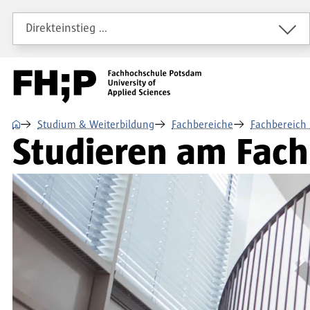
Direkt zum Inhalt
Direkt zur Hauptnavigation
Direkt zum Fußbereich
Direkteinstieg …
⌂
Studium & Weiterbildung
Fachbereiche
Fachbereich 
Studieren am Fach